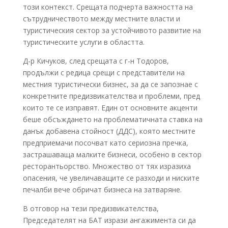
този контекст. Срещата подчерта важността на
сътрудничеството между местните власти и
туристическия сектор за устойчивото развитие на
туристическите услуги в областта.
Д-р Кичуков, след срещата с г-н Тодоров,
продължи с редица срещи с представители на
местния туристически бизнес, за да се запознае с
конкретните предизвикателства и проблеми, пред
които те се изправят. Един от основните акценти
беше обсъждането на проблематичната ставка на
данък добавена стойност (ДДС), която местните
предприемачи посочват като сериозна пречка,
застрашаваща малките бизнеси, особено в сектор
ресторантьорство. Множество от тях изразиха
опасения, че увеличаващите се разходи и ниските
печалби вече обричат бизнеса на затваряне.
В отговор на тези предизвикателства,
Председателят на БАТ изрази ангажимента си да