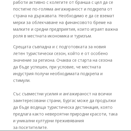
работи активно с колегите от бранша с цел да се
постигне по-голяма ангажираност и подкрепа от
страна на държавата. Необходимо е да се вземат
мерки за облекчаване на финансовото бреме на
малките и средни предприятия, които играят важна
роля в местната икономика и туризъм.
Срещата съвпадна и с подготовката за новия
летен туристически сезон, който е от особено
значение за региона. Очаква се старта на сезона
да бъде успешен, при условие, че местната
индустрия получи необходимата подкрепа и
стимули.
Със съвместни усилия и ангажираност на всички
заинтересовани страни, Бургас може да продължи
да бъде водеща туристическа дестинация, която
предлага както невероятни природни красоти, така
и уникални културни преживявания
за посетителите.